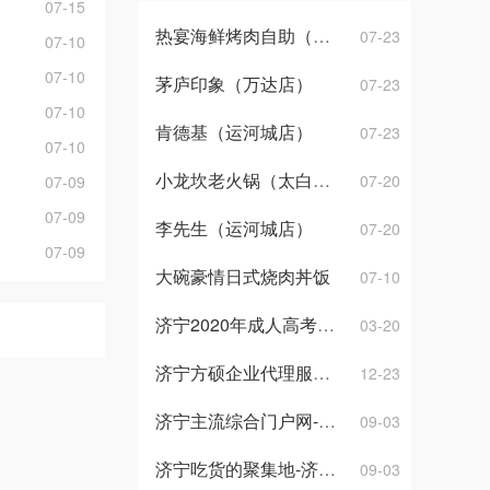
07-15
热宴海鲜烤肉自助（永旺店）
07-23
07-10
07-10
茅庐印象（万达店）
07-23
07-10
肯德基（运河城店）
07-23
07-10
小龙坎老火锅（太白东路店）
07-20
07-09
07-09
李先生（运河城店）
07-20
07-09
大碗豪情日式烧肉丼饭
07-10
济宁2020年成人高考报名时间
03-20
济宁方硕企业代理服务有限公司
12-23
济宁主流综合门户网-济宁门户网，你的最佳宣传推广平台
09-03
济宁吃货的聚集地-济宁万达嘉华美食汇自助餐
09-03