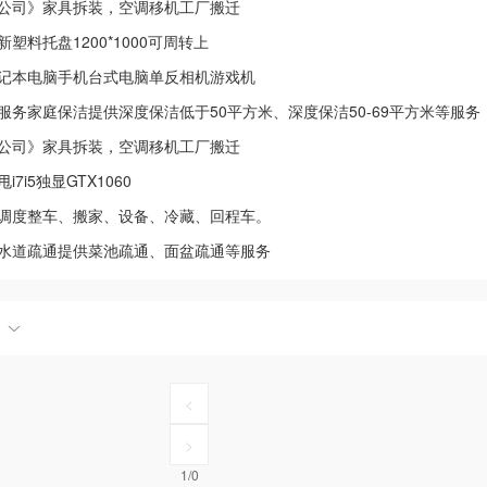
公司》家具拆装，空调移机工厂搬迁
塑料托盘1200*1000可周转上
记本电脑手机台式电脑单反相机游戏机
服务家庭保洁提供深度保洁低于50平方米、深度保洁50-69平方米等服务
公司》家具拆装，空调移机工厂搬迁
7i5独显GTX1060
调度整车、搬家、设备、冷藏、回程车。
水道疏通提供菜池疏通、面盆疏通等服务
<
>
1/0