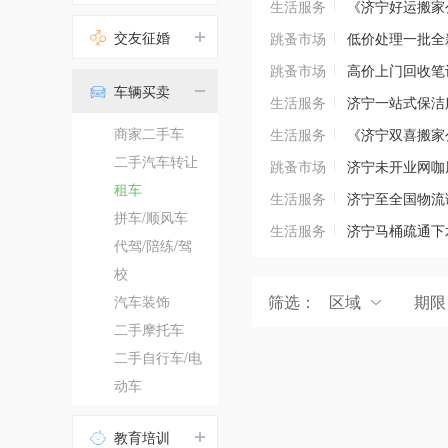
生活服务
《济宁好运搬家
交友征婚
跳蚤市场
低价处理一批全新
跳蚤市场
高价上门回收笔
车辆买卖
生活服务
济宁一站式保洁
商家二手车
生活服务
《济宁双喜搬家
二手汽车转让
跳蚤市场
济宁未开业网咖甩i
租车
生活服务
济宁至全国物流
拼车/顺风车
生活服务
济宁马桶疏通下
代驾/陪练/驾
校
筛选：
区域
期限
汽车装饰
二手摩托车
二手自行车/电
动车
教育培训