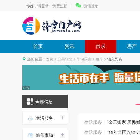
你好，
请登录
免费注册
微信登录
首页
资讯
供求
房产
当前位置：
首页
>
分类信息
>
车辆买卖
>
租车
>
信息列表
全部信息
生活服务
生活服务
金天搬家 居民
生活服务
19年全国连锁专
跳蚤市场