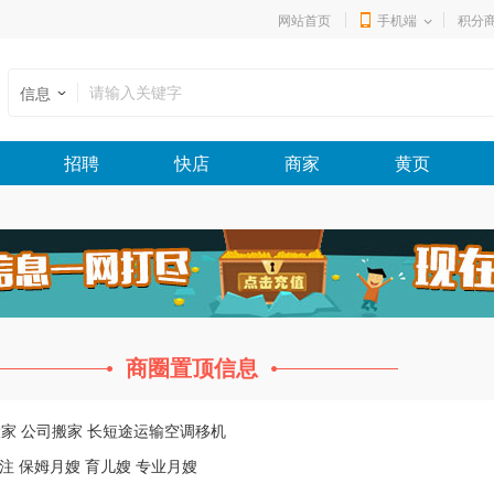
网站首页
手机端
积分
信息
招聘
快店
商家
黄页
商圈置顶信息
搬家 公司搬家 长短途运输空调移机
注 保姆月嫂 育儿嫂 专业月嫂