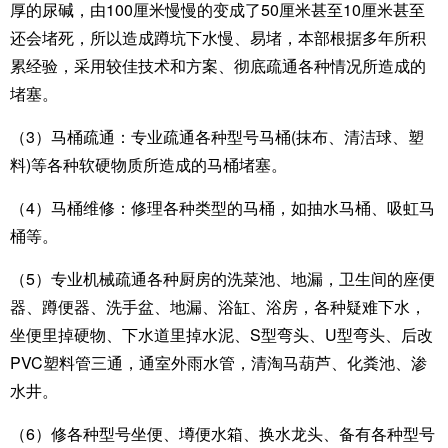
厚的尿碱，由100厘米慢慢的变成了50厘米甚至10厘米甚至
还会堵死，所以造成蹲坑下水慢、易堵，本部根据多年所积
累经验，采用较佳技术和方案、彻底疏通各种情况所造成的
堵塞。
（3）马桶疏通：专业疏通各种型号马桶(抹布、清洁球、塑
料)等各种软硬物质所造成的马桶堵塞。
（4）马桶维修：修理各种类型的马桶，如抽水马桶、吸虹马
桶等。
（5）专业机械疏通各种厨房的洗菜池、地漏，卫生间的座便
器、蹲便器、洗手盆、地漏、浴缸、浴房，各种疑难下水，
坐便里掉硬物、下水道里掉水泥、S型弯头、U型弯头、后改
PVC塑料管三通，通室外雨水管，清淘马葫芦、化粪池、渗
水井。
（6）修各种型号坐便、墫便水箱、换水龙头、备有各种型号