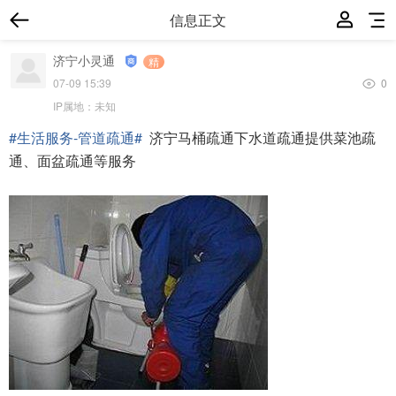
信息正文
济宁小灵通
精
07-09 15:39
0
IP属地：
未知
#生活服务-管道疏通#
济宁马桶疏通下水道疏通提供菜池疏
通、面盆疏通等服务