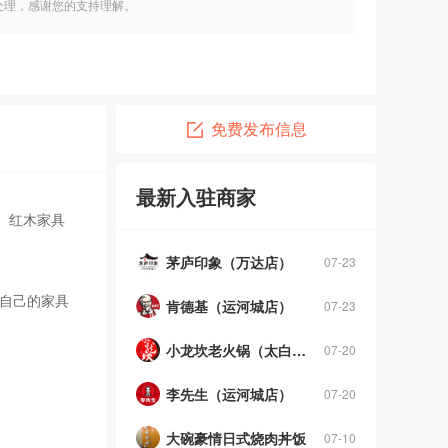
处理，感谢您的支持理解。
免费发布信息
广告投放，找济宁门户网
09-01
最新入驻商家
热宴海鲜烤肉自助（永旺店）
07-23
、红木家具
茅庐印象（万达店）
07-23
自己的家具
肯德基（运河城店）
07-23
小龙坎老火锅（太白东路店）
07-20
李先生（运河城店）
07-20
大碗豪情日式烧肉丼饭
07-10