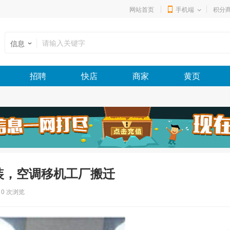
网站首页
手机端
积分
信息
招聘
快店
商家
黄页
装，空调移机工厂搬迁
0
次浏览