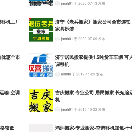
jnmh01
于 2020-07-13 发布
调移机工厂
济宁《老兵搬家》搬家公司全市连锁
家具拆装
jnmh01
于 2020-07-09 发布
电优惠全市
济宁居民搬家提供1.5吨货车车辆 可
调移机
admin
于 2019-11-29 发布
运输-空调
吉庆搬家 专业公司 居民搬家 长短途
机
jnmh01
于 2019-10-22 发布
价格较低
鸿润搬家-专业搬家-空调移机加氟-