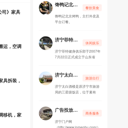
馋鸭记北京烤鸭
餐饮美食
公司》家具
馋鸭记北京烤鸭，主打外卖及
平台订餐。
济宁菲特健身俱乐部
休闲娱乐
搬运，空调
济宁菲特健身俱乐部于2007年
7月22日正式成立于山东省
济宁太白酒楼 旅游局三星级饭店
旅游出行
家具拆装，
济宁太白酒楼是原济宁市旅游
局的三星级饭店，位于素有
广告投放，找济宁门户网
商务服务
调移机，家
济宁门户网
（http://www.jnmenhu.com/）