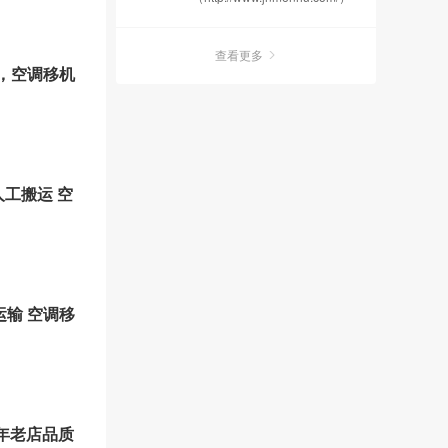
是济宁市主流
查看更多
，空调移机
人工搬运 空
运输 空调移
十年老店品质