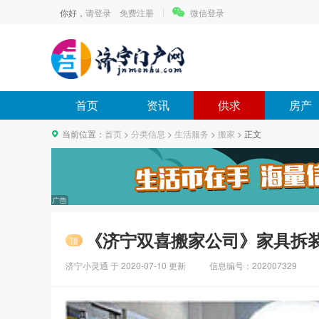
你好，
请登录
免费注册
微信登录
首页
资讯
供求
房产
当前位置：
首页
>
分类信息
>
生活服务
>
搬家
>
正文
《济宁双喜搬家公司》家具拆
顶
济宁小灵通 于
2020-07-10
更新
信息编号：202007329