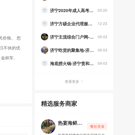
济宁2020年成人高考报名时间
03-20
济宁方硕企业代理服务有限公司
12-23
济宁主流综合门户网-济宁门户网，你的最佳宣传推广平台
09-03
价格。 您
日不休的优
济宁吃货的聚集地-济宁万达嘉华美食汇自助餐
09-03
、金杯车、
海底捞火锅-济宁贵和购物广场店 24小时营业
09-03
馋鸭记北京烤鸭
09-01
查看更多
济宁菲特健身俱乐部
09-01
精选服务商家
济宁太白酒楼 旅游局三星级饭店
09-01
广告投放，找济宁门户网
09-01
热宴海鲜烤肉自助（永旺店）
餐饮美食
热宴海鲜烤肉自助（永旺店）
07-23
热宴海鲜烤肉自助为回馈广大