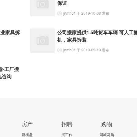
保证
jnmh01
于 2019-10-08 发布
专业家具拆
公司搬家提供1.5吨货车车辆 可人工
机，家具拆装
jnmh01
于 2019-09-19 发布
输-工厂搬
电咨询
房产
招聘
购物
新楼盘
找工作
同城网购