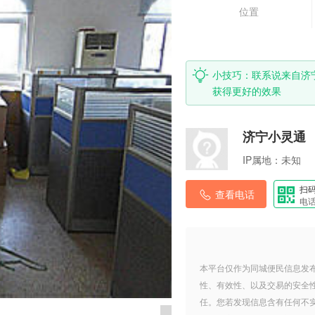
位置
小技巧：联系说来自济
获得更好的效果
济宁小灵通
IP属地：
未知
扫
查看电话
电
本平台仅作为同城便民信息发
性、有效性、以及交易的安全
任。您若发现信息含有任何不