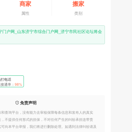
商家
搬家
属性
类别
宁门户网_山东济宁市综合门户网_济宁市民社区论坛将会
码打电话
话接通率：
98%
免责声明
布和查询平台，没有能力去审核保障每条信息和发布人的真实
性，不提供任何形式的担保，不对任何产生的纠纷承担连带责
实可向本平台举报，我们将进行删除处理。如遇到法律纠纷请及