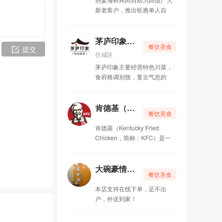
新老客户，推出钜惠单人自
茅庐印象（万达店）
07-23
肯德基（运河城店）
07-23
茅庐印象（万达店）
餐饮美食
提交
任城区
小龙坎老火锅（太白东路店）
07-20
茅庐印象主要经营特色川菜，
食府格调别致，复古气息的
李先生（运河城店）
07-20
大碗豪情日式烧肉丼饭
07-10
肯德基（运河城店）
餐饮美食
济宁2020年成人高考报名时间
03-20
肯德基（Kentucky Fried
Chicken，简称：KFC）是一
济宁方硕企业代理服务有限公司
12-23
济宁主流综合门户网-济宁门户网，你的最佳宣传推广平台
09-03
大碗豪情日式烧肉丼饭
餐饮美食
济宁吃货的聚集地-济宁万达嘉华美食汇自助餐
09-03
本店支持在线下单，足不出
户，外送到家！