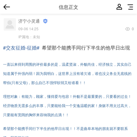
信息正文
济宁小灵通
09-06 14:25
0
IP属地：
未知
#交友征婚-征婚#
希望那个能携手同行下半生的他早日出现
一直以来得到周围的评价最多的是，温柔贤淑，外貌尚佳，经济独立，其实自己
知道属于外强内弱！因为我明白，这世界上没有谁欠谁，谁也没义务去无底线的
帮你(只有父母)，那么自己不强悍软弱又给谁看！！
理想对象：
有能力，顾家，懂得爱与包容！外貌不是最重要的，只要看的过去！
经济物质无需多么的丰厚，只要能给我一个安逸温暖的家！身躯不用太过高大，
只要能有宽阔的胸怀来容纳我的点滴！！
希望那个能携手同行下半生的他早日出现！！不是曲阜本地的朋友就不要联系