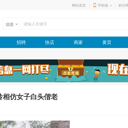
网站首页
手机端
积分
信息
招聘
快店
商家
黄页
龄相仿女子白头偕老