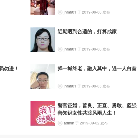
jnmh01
于 2019-09-06 发布
近期遇到合适的，打算成家
jnmh01
于 2019-09-06 发布
员勿进！
择一城终老，融入其中，遇一人白首
jnmh01
于 2019-09-05 发布
警官征婚，善良、正直、勇敢、坚强
善知识女性共渡风雨人生！
admin
于 2019-09-02 发布