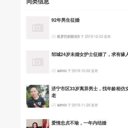
同类信息
92年男生征婚
欧罗巴的阳光5
于 2019-12-23 发布
邹城24岁未婚女护士征婚了，求有缘
admin
于 2019-12-02 发布
济宁市区33岁离异男士，找年龄相仿
老
admin
于 2019-11-29 发布
爱情忠贞不瑜，一年内结婚