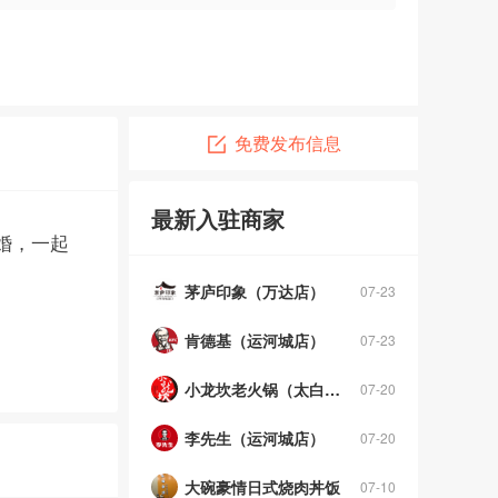
免费发布信息
广告投放，找济宁门户网
09-01
最新入驻商家
热宴海鲜烤肉自助（永旺店）
07-23
婚，一起
茅庐印象（万达店）
07-23
肯德基（运河城店）
07-23
小龙坎老火锅（太白东路店）
07-20
李先生（运河城店）
07-20
大碗豪情日式烧肉丼饭
07-10