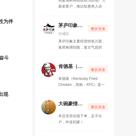
新老客户，推出钜惠单人自
茅庐印象（万达店）
07-23
性为伴
肯德基（运河城店）
07-23
茅庐印象（万达店）
餐饮美食
任城区
小龙坎老火锅（太白东路店）
07-20
茅庐印象主要经营特色川菜，
食府格调别致，复古气息的
李先生（运河城店）
07-20
奋斗
大碗豪情日式烧肉丼饭
07-10
肯德基（运河城店）
餐饮美食
济宁2020年成人高考报名时间
03-20
肯德基（Kentucky Fried
Chicken，简称：KFC）是一
济宁方硕企业代理服务有限公司
12-23
出现
济宁主流综合门户网-济宁门户网，你的最佳宣传推广平台
09-03
大碗豪情日式烧肉丼饭
餐饮美食
济宁吃货的聚集地-济宁万达嘉华美食汇自助餐
09-03
本店支持在线下单，足不出
户，外送到家！