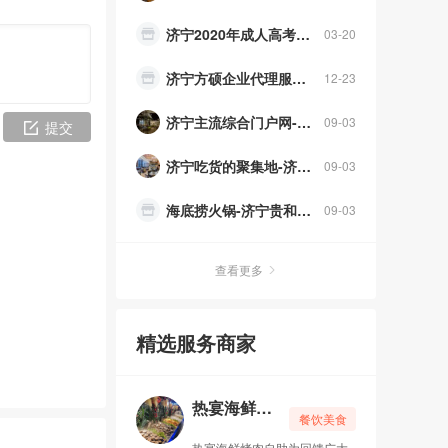
济宁2020年成人高考报名时间
03-20
济宁方硕企业代理服务有限公司
12-23
济宁主流综合门户网-济宁门户网，你的最佳宣传推广平台
09-03
提交
济宁吃货的聚集地-济宁万达嘉华美食汇自助餐
09-03
海底捞火锅-济宁贵和购物广场店 24小时营业
09-03
馋鸭记北京烤鸭
09-01
查看更多
济宁菲特健身俱乐部
09-01
精选服务商家
济宁太白酒楼 旅游局三星级饭店
09-01
广告投放，找济宁门户网
09-01
热宴海鲜烤肉自助（永旺店）
餐饮美食
热宴海鲜烤肉自助（永旺店）
07-23
热宴海鲜烤肉自助为回馈广大