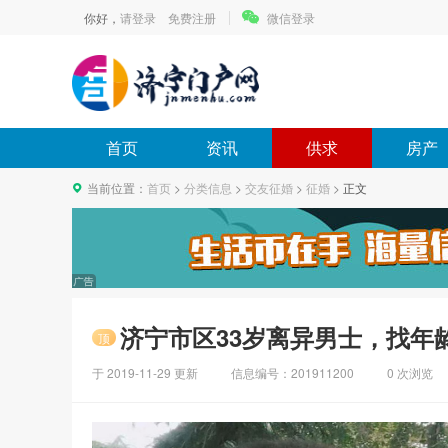
你好，
请登录
免费注册
微信登录
首页
资讯
供求
房产
当前位置：
首页
>
分类信息
>
交友征婚
>
征婚
>
正文
济宁市区33岁离异男士，找年
顶
于
2019-11-29
更新
信息编号：201911200
0
次浏览