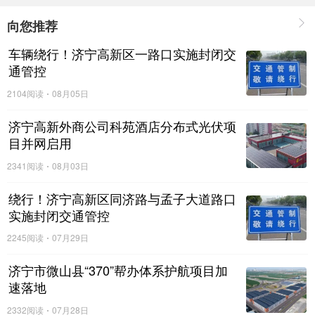
向您推荐
车辆绕行！济宁高新区一路口实施封闭交
通管控
2104阅读
08月05日
济宁高新外商公司科苑酒店分布式光伏项
目并网启用
2341阅读
08月03日
绕行！济宁高新区同济路与孟子大道路口
实施封闭交通管控
2245阅读
07月29日
在5月份新建商品住宅分类价格指数方面：济宁90
济宁市微山县“370”帮办体系护航项目加
平米及以下户型价格较上月环比降0.6%，90平米-144
速落地
平米户型价格较上月环比降0.2%，144平米以上户型
2332阅读
07月28日