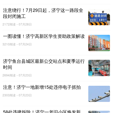
价格较上月环比降0%。
注意绕行！7月29日起，济宁这一路段全
段封闭施工
2026年5月70个大中城市二手住宅销售价格指数
2172阅读
07月28日
一图读懂！济宁高新区学生资助政策解读
3210阅读
07月24日
济宁鱼台县城区最新公交站点和夏季运行
时间
2694阅读
07月23日
注意！济宁一地新增15处违停电子抓拍
2303阅读
07月23日
58处违建拆除！济宁一老旧小区焕发新