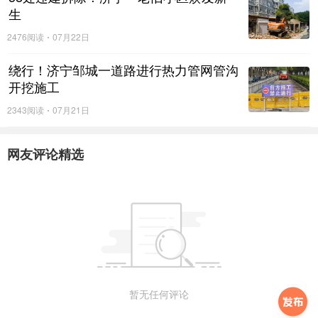
生
2476阅读
07月22日
绕行！济宁邹城一道路进行热力管网管沟
开挖施工
2343阅读
07月21日
据数据显示，济宁二手房价格环比降0.3%，同比
降6.5%，双数据均较4月份降幅紧缩。
网友评论精选
济宁5月大户型二手房受欢迎程度最高
暂无任何评论