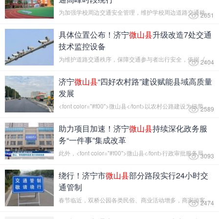
为加强学校周边交通安全管理，维护学校周边道路交通秩序，缓...
2651
具体位置公布！济宁
微山县
升级改造7处交通
技术监控设备
为维护道路交通秩序，保障交通参与者出行安全，依据《中华人...
2404
济宁
微山县
“四好农村路”建设赋能县域高质量
发展
<font color="#f00">微山县</font>以农村公路建设为纽带，将...
2589
助力项目加速！济宁
微山县
持续深化政务服
务“一件事”集成改革
此外，<font color="#f00">微山县</font>行政审批服务局还精...
3093
绕行！济宁市
微山县
部分路段实行24小时交
通管制
春节临近，双桥公园各类民俗、商业活动增多，商家游客大量聚...
2474