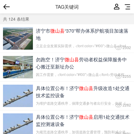
TAG关键词
共
124
条结果
济宁市
微山县
“370”帮办体系护航项目加速落
地
立足企业发展实际需求，<font color="#f00">微山县</font>还...
2332
勿跑空！济宁
微山县
劳动者权益保障服务中
心搬迁至新址办公
因工作需要，<font color="#f00">微山县</font>劳动者权益保...
2255
具体位置公布！济宁
微山县
升级改造1处交通
技术监控设备
为维护道路交通秩序，保障交通参与者出行安全，依据《中华人...
2262
具体位置公布！济宁
微山县
启用1处交通技术
监控测速设备
为规范道路交通秩序，加强道路交通管理，预防和减少道路交通...
2491