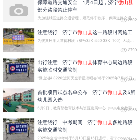
保障道路交通安全！1月4日起，济宁
微山县
部分路段禁止停车
为加强城区道路交通管理，规范停车秩序，保障道路交通安全、...
2602
注意绕行！济宁市
微山县
这一路段封闭施工
为恢复环湖大道傅村段（桩号32K+550-33K+100）大堤防洪功能，...
2799
出行注意！济宁市
微山县
体育中心周边路段
实施临时交通管制
“微山湖& 8226;运河天空群星演唱会”将于2025年7月19日晚在...
3661
首批项目试点名单公布！济宁市
微山县
及5所
幼儿园入选
6月9日，教育部教育技术与资源发展中心（中央电化教育馆）公...
3966
注意绕行！中考期间，济宁
微山县
多处路段
实施交通管制
2025年全省中考将于6月13日至15日进行，济宁<font color="#...
3608