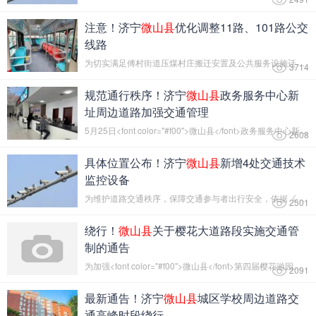
注意！济宁
微山县
优化调整11路、101路公交
线路
为切实满足傅村街道压煤村庄搬迁安置及公共服务设施迁建后的...
3714
规范通行秩序！济宁
微山县
政务服务中心新
址周边道路加强交通管理
5月25日<font color="#f00">微山县</font>政务服务中心新址...
2608
具体位置公布！济宁
微山县
新增4处交通技术
监控设备
为维护道路交通秩序，保障交通参与者出行安全，依据《中华人...
2501
绕行！
微山县
关于樱花大道路段实施交通管
制的通告
为加强<font color="#f00">微山县</font>第四届樱花游园会期...
2091
最新通告！济宁
微山县
城区学校周边道路交
通高峰时段绕行